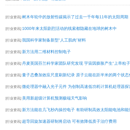
树木年轮中的放射性碳揭示了过去一千年每11年的太阳周期
[
行业资讯
]
1000年来太阳剧烈活动的线索都隐藏在地球的树木中
[
行业资讯
]
我国科学家制备新型“人工肌肉”材料
[
行业资讯
]
新方法用二维材料控制电子
[
行业资讯
]
丹麦英国芬兰科学家团队研究发现 宇宙因膨胀产生“上帝粒子
[
行业资讯
]
量子态叠加效应尺度刷新纪录 原子云能在距半米的两个状态
[
行业资讯
]
微处理器中融入光子元件 为创制高速低功耗计算机处理器探
[
行业资讯
]
美用新超级计算机预测极端天气影响
[
行业资讯
]
新方法能在几飞秒内操控电子 有助研制高效太阳能电池和能
[
行业资讯
]
超导回旋加速器研制将启动 可有效降低质子治疗费用
[
行业资讯
]