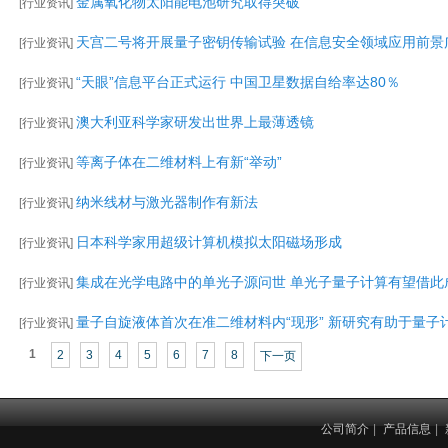
金属氧化物太阳能电池研究取得突破
[
行业资讯
]
天宫二号将开展量子密钥传输试验 在信息安全领域应用前景
[
行业资讯
]
“天眼”信息平台正式运行 中国卫星数据自给率达80％
[
行业资讯
]
澳大利亚科学家研发出世界上最薄透镜
[
行业资讯
]
等离子体在二维材料上有新“举动”
[
行业资讯
]
纳米线材与激光器制作有新法
[
行业资讯
]
日本科学家用超级计算机模拟太阳磁场形成
[
行业资讯
]
集成在光学电路中的单光子源问世 单光子量子计算有望借此
[
行业资讯
]
量子自旋液体首次在准二维材料内“现形” 新研究有助于量子
[
行业资讯
]
1
2
3
4
5
6
7
8
下一页
公司简介
|
产品信息
|