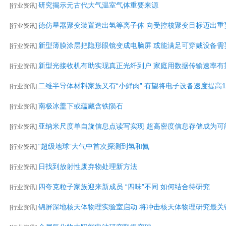
研究揭示元古代大气温室气体重要来源
[
行业资讯
]
德仿星器聚变装置造出氢等离子体 向受控核聚变目标迈出重
[
行业资讯
]
新型薄膜涂层把隐形眼镜变成电脑屏 或能满足可穿戴设备需要
[
行业资讯
]
新型光接收机有助实现真正光纤到户 家庭用数据传输速率有望
[
行业资讯
]
二维半导体材料家族又有“小鲜肉” 有望将电子设备速度提高1
[
行业资讯
]
南极冰盖下或蕴藏含铁陨石
[
行业资讯
]
亚纳米尺度单自旋信息点读写实现 超高密度信息存储成为可
[
行业资讯
]
“超级地球”大气中首次探测到氢和氦
[
行业资讯
]
日找到放射性废弃物处理新方法
[
行业资讯
]
四夸克粒子家族迎来新成员 “四味”不同 如何结合待研究
[
行业资讯
]
锦屏深地核天体物理实验室启动 将冲击核天体物理研究最关键
[
行业资讯
]