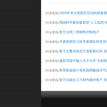
1000年来太阳剧烈活动的线索
[
行业资讯
]
我国科学家制备新型“人工肌肉”
[
行业资讯
]
新方法用二维材料控制电子
[
行业资讯
]
丹麦英国芬兰科学家团队研究发现
[
行业资讯
]
量子态叠加效应尺度刷新纪录 
[
行业资讯
]
微处理器中融入光子元件 为创
[
行业资讯
]
美用新超级计算机预测极端天气
[
行业资讯
]
新方法能在几飞秒内操控电子 
[
行业资讯
]