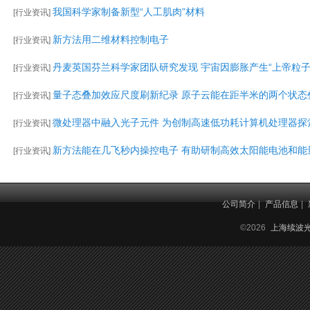
我国科学家制备新型“人工肌肉”材料
[
行业资讯
]
新方法用二维材料控制电子
[
行业资讯
]
丹麦英国芬兰科学家团队研究发现 宇宙因膨胀产生“上帝粒子
[
行业资讯
]
量子态叠加效应尺度刷新纪录 原子云能在距半米的两个状态
[
行业资讯
]
微处理器中融入光子元件 为创制高速低功耗计算机处理器探
[
行业资讯
]
新方法能在几飞秒内操控电子 有助研制高效太阳能电池和能
[
行业资讯
]
公司简介
|
产品信息
|
©2026
上海续波