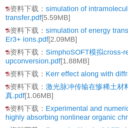
资料下载：
simulation of intramolecul
transfer.pdf
[5.59MB]
资料下载：
simulation of energy tra
Er3+ ions.pdf
[2.09MB]
资料下载：
SimphoSOFT模拟cross-rel
upconversion.pdf
[1.88MB]
资料下载：
Kerr effect along with diff
资料下载：
激光脉冲传输在惨稀土材
真.pdf
[1.06MB]
资料下载：
Experimental and numerica
highly absorbing nonlinear organic c