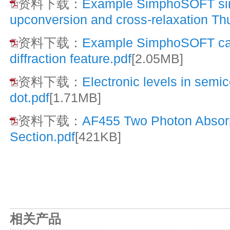
资料下载：
Example SimphoSOFT sim
upconversion and cross-relaxation Th
资料下载：
Example SimphoSOFT calc
diffraction feature.pdf
[2.05MB]
资料下载：
Electronic levels in sem
dot.pdf
[1.71MB]
资料下载：
AF455 Two Photon Absor
Section.pdf
[421KB]
相关产品