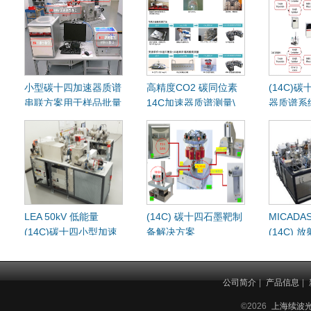
小型碳十四加速器质谱
高精度CO2 碳同位素
(14C)
串联方案用于样品批量
14C加速器质谱测量\
器质谱系
测试
流水线完
LEA 50kV 低能量
(14C) 碳十四石墨靶制
MICADAS
(14C)碳十四小型加速
备解决方案
(14C)
器质谱系统
型加速器
公司简介
|
产品信息
|
©2026
上海续波