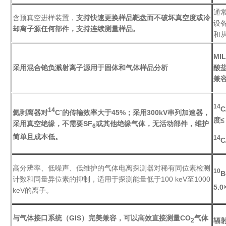
通
含预真空进样装置，
支持快速更换样品靶盘而不破坏真空度或冷
设
却离子源任何部件，支持连续测量样品。
和
MI
采用混合铯负溅射离子源用于固体和气体样品分析
酸
兼
14
C
14
-
氦剥离器对
C
的传输效率大于
45%；
采用
300kV
串列加速器，
度
≤
采用真空绝缘，不需要
SF
或其他绝缘气体，无活动部件，维护
6
简单且成本低。
14
C
高分辨率、低噪声、低维护的气体电离探测器对稀有同位素检测
10
B
计数和同量异位素的抑制，适用于探测能量低于100 keV至1000
5.0
keV的离子。
与气体接口系统（
GIS
）完美兼容，可以高效直接测量
CO
气体
辐
2