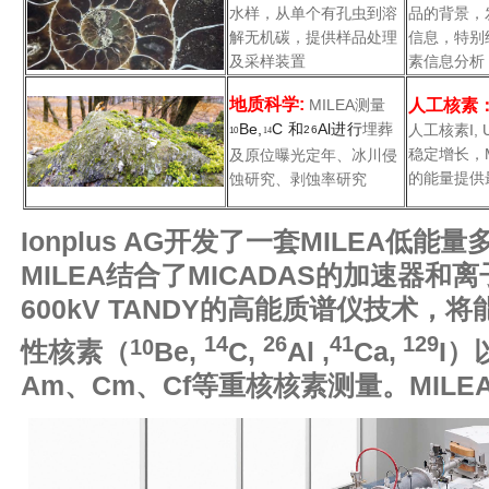
水样，从单个有孔虫到溶
品的背景，
解无机碳，提供样品处理
信息，特别
及采样装置
素信息分析
地质科学:
MILEA测量
人工核素
Be,
C 和
Al进行
埋葬
人工核素I, 
26
10
14
稳定增长，M
及原位曝光定年、冰川侵
的能量提供
蚀研究、剥蚀率研究
Ionplus AG
开发了一套
MILEA
低能量
MILEA
结合了
MICADAS
的加速器和离
600kV TANDY
的高能质谱仪技术，将
14
26
41
129
10
性核素（
Be,
C,
Al ,
Ca,
I
）
Am、Cm、Cf
等重核核素测量
。
MILE