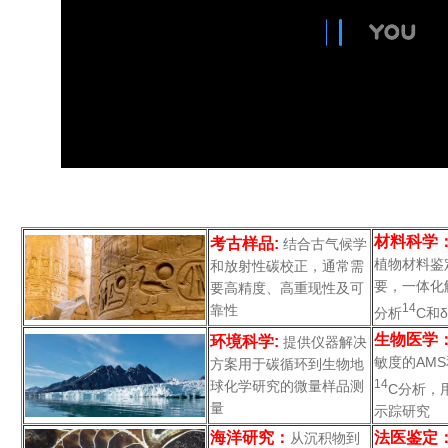
材料科学
考古样品:
结合古气候学
植物材料鉴
和放射性碳校正，通常需
要，一体化
要高精度、高重现性及可
14
靠性
分析
C和δ
生物医学
环境科学:
提供仪器解决
敏度的AM
方案用于碳循环到生物地
14
球化学研究的微量样品测
C分析，
量
示踪研究
海洋研究：
法医鉴定
从沉积物到