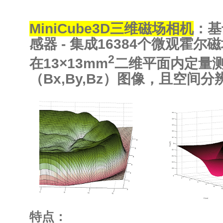
MiniCube3D三维磁场相机
：基
感器 - 集成16384个微观霍
2
在13×13mm
二维平面内定量
（Bx,By,Bz）图像，且空间
特点：