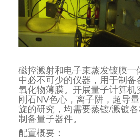
磁控溅射和电子束蒸发镀膜一
中必不可少的仪器，用于制备
氧化物薄膜。开展量子计算机
刚石NV色心，离子阱，超导
旋的研究，均需要蒸镀/溅镀
制备量子器件。
配置概要：