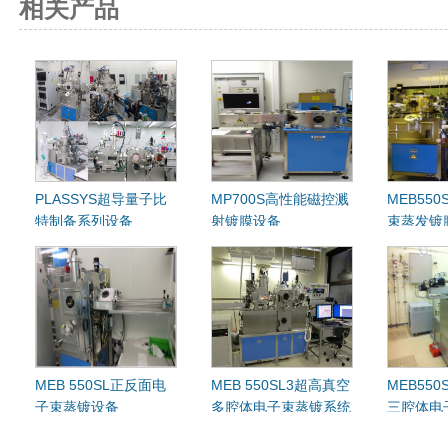
相关产品
PLASSYS超导量子比
MP700S高性能磁控溅
MEB55
特制备系列设备
射镀膜设备
束蒸发镀
MEB 550SL正反面电
MEB 550SL3超高真空
MEB550
子束蒸镀设备
多腔体电子束蒸镀系统
三腔体电