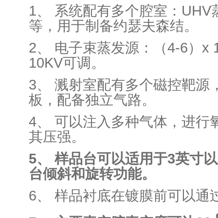
1、 系统配有多个腔室：UHV
等，用于制备约瑟夫森结。
2、 电子束蒸发源：（4-6）x 15
10KV可调。
3、 溅射室配有多个磁控靶源
板，配备独立气路。
4、 可以注入多种气体，进行
其压强。
5、 样品台可以适用于3英寸
台倾斜和旋转功能。
6、 样品衬底在镀膜前可以通
-