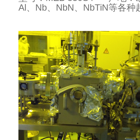
Al、Nb、NbN、NbTiN等各