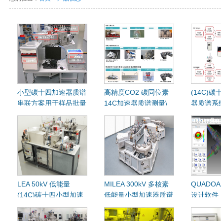
小型碳十四加速器质谱
高精度CO2 碳同位素
(14C)
串联方案用于样品批量
14C加速器质谱测量\
器质谱系
测试
流水线完
LEA 50kV 低能量
MILEA 300kV 多核素
QUADO
(14C)碳十四小型加速
低能量小型加速器质谱
设计软件
器质谱系统
系统 (10Be,14C, 26Al,
41Ca,129I, 236U)