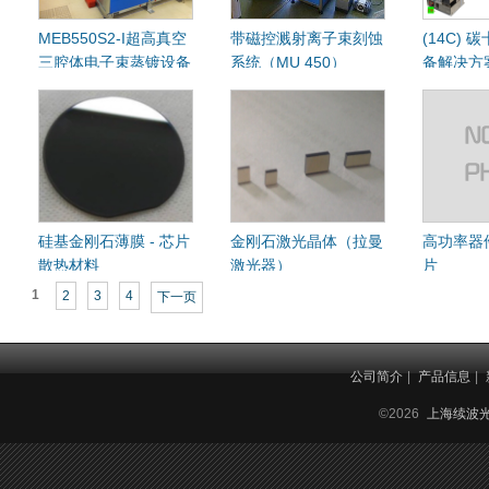
MEB550S2-I超高真空
带磁控溅射离子束刻蚀
(14C)
三腔体电子束蒸镀设备
系统（MU 450）
备解决方
硅基金刚石薄膜 - 芯片
金刚石激光晶体（拉曼
高功率器
散热材料
激光器）
片
1
2
3
4
下一页
公司简介
|
产品信息
|
©2026
上海续波