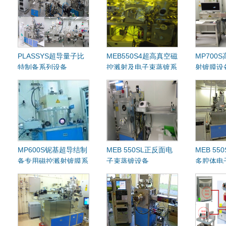
PLASSYS超导量子比
MEB550S4超高真空磁
MP700
特制备系列设备
控溅射及电子束蒸镀系
射镀膜设
统
MP600S铌基超导结制
MEB 550SL正反面电
MEB 55
备专用磁控溅射镀膜系
子束蒸镀设备
多腔体电
统