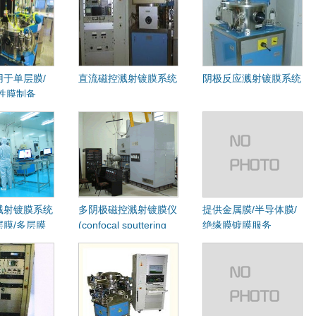
于单层膜/
直流磁控溅射镀膜系统
阴极反应溅射镀膜系统
性膜制备
溅射镀膜系统
多阴极磁控溅射镀膜仪
提供金属膜/半导体膜/
膜/多层膜
(confocal sputtering
绝缘膜镀膜服务
system)