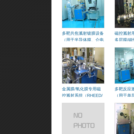
多靶共焦溅射镀膜设备
磁控溅射用
（用于半导体膜、介电
多层膜/磁
膜制备）
金属膜/氧化膜专用磁
多靶反应
控溅射系统（RHEED/
（用于单层
等离子体清洗）
制备 ）