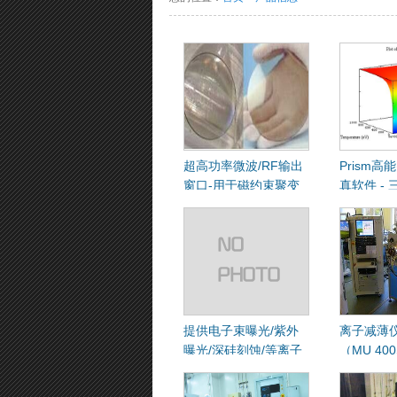
超高功率微波/RF输出
Prism
窗口-用于磁约束聚变
真软件 -
CAD模块
块、成像
块、不透
程计算模
提供电子束曝光/紫外
离子减薄仪Io
曝光/深硅刻蚀/等离子
（MU 40
刻蚀及测量服务