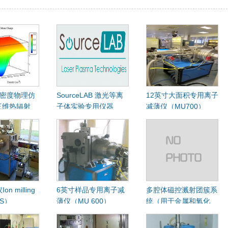
高能密度物理仿
SourceLAB 激光等离
12英寸大面积专用离子
 三维热辐射
子体实验专用仪器
减薄仪（MU700）
、辐射流体模
及光谱分析模
明度及状态方
块
n milling
6英寸样品专用离子减
多腔体磁控溅射团簇系
0S）
薄仪（MU 600）
统（用于金属和氧化
物）